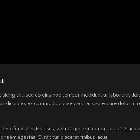
ct
isicing elit, sed do eiusmod tempor incididunt ut labore et do
i ut aliquip ex ea commodo consequat. Duis aute irure dolor in
ed eleifend ultricies risus, vel rutrum erat commodo ut. Praes
r sem egestas. Curabitur placerat finibus lacus.