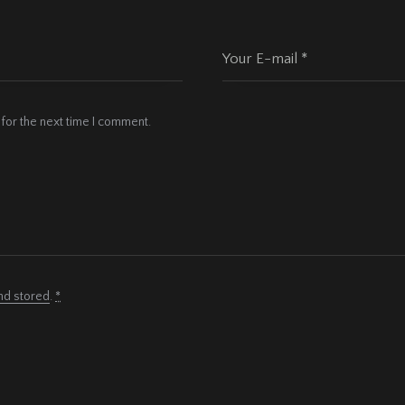
for the next time I comment.
nd stored
.
*