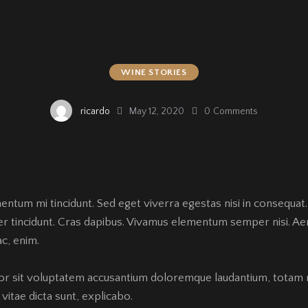
WINE STORIES
ricardo
May 12, 2020
0
Comments
mentum mi tincidunt. Sed eget viverra egestas nisi in consequa
eger tincidunt. Cras dapibus. Vivamus elementum semper nisi. Ae
ac, enim.
rror sit voluptatem accusantium doloremque laudantium, totam 
vitae dicta sunt, explicabo.